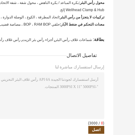
محول رأس البئر:
بكرة المباعد / بكرة الناهض ، محول شفة ، شفة الاتحا
Wellhead Clamp & Hub إلخ.
تركيبات لا يتجزأ من رأس البئر:
اتحاد المطرقة ، الكوع ، الوصلة الدوارة ،
معدات التحكم في ضغط الآبار:
حلقي BOP ، RAM BOP ، مصاصة قضيب BOP إلخ
,
,
بطاقة:
شماعات غلاف رأس البئر
أجزاء رأس بئر الزيت
رأس غلاف رأس الب
تفاصيل الاتصال
إرسال استفسارك مباشرة لنا
/ 3000)
0
(