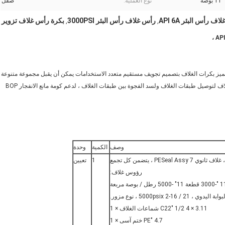
11 بوصة
نوع العملية:
صقل
ف رأس البئر API 6A
رأس غلاف رأس البئر 3000PSI
بكرة رأس غلاف تزوير
,
,
تتميز بكرات الغلاف بتصميم تجويف مستقيم متعدد الاستخدامات يمكن أن يقبل مجموعة متنوعة
من شماعات الغلاف من النوع المنزلق والمغزل. تُستخدم بكرة رأس الغلاف لتوصيل طبقات الغلاف ولسد الفجوة بين طبقات الغلاف ، لدعم كومة مانع الانفجار BOP
وصف
الكمية
وحدة
تجمع رؤوس الغلاف ، 11-3000PSIx 11 "5000PSI ، غلاف ثانوي PESeal Assy 7 ، يتضمن كل تجمع
1
تعيين
رؤوس غلاف:
3.11 × 4 1/2 "C22 شماعات الغلاف × 1
4.7 "PE ختم آسى × 1