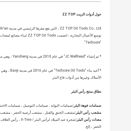
حول أدوات الزيت ZZ TOP
"Techcore".
* تم إنشاء "JC Wellhead" في عام 2010 في مدينة Yancheng ، وهي متخصصة في تصميم وتصنيع معدات رأس آبار حقول النفط المطابقة لمواصفات API 6A.
* أعيد بناء 
الأسلاك وغيرها من أدوات قاع البئر.
نطاق منتج رأس البئر
صمامات فوهة البئر:
صمامات البوابة ، صمامات التوصيل ، صمامات الاخت
مشعب رأس البئر:
مشعب الخنق والقتل ، مشعب أرضية الحفر ، مشعب ا
معدات رأس البئر:
شجرة عيد الميلاد لرأ
الحفر ، إلخ.