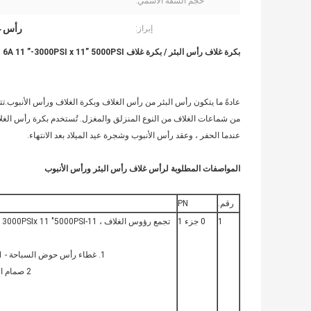
حجم الشفة الاسمي:
رأس غلا
إبراز:
بكرة غلاف رأس البئر / بكرة غلاف API 6A 11 ”-3000PSI x 11” 5000PSI ،
عادةً ما يتكون رأس البئر من رأس الغلاف وبكرة الغلاف ورأس الأنبوب.
عندما الحفر ، وعقد رأس الأنبوب وشجرة عيد الميلاد بعد الانتهاء.
المواصفات المطلوبة لرأس غلاف رأس البئر ورأس الأنبوب
رقم.
PN
1
0 جزء 1
1. غطاء رأس حوض السباحة - 11 "-3000 قطعة 11" -5000 رطل / بوصة مربعة
2 صمام البوابة اليدوي ، 21 / 16-5000psix 2 ، نوع مزور.