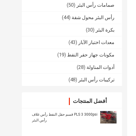
صمامات رأس البئر
(50)
رأس البئر محول شفة
(44)
بكرة البئر
(30)
معدات اختبار الآبار
(43)
مكونات جهاز حفر النفط
(19)
أدوات المناولة
(28)
تركيبات رأس البئر
(48)
أفضل المنتجات
PLS 3 3000psi قسم حقل النفط رأس غلاف
رأس البئر