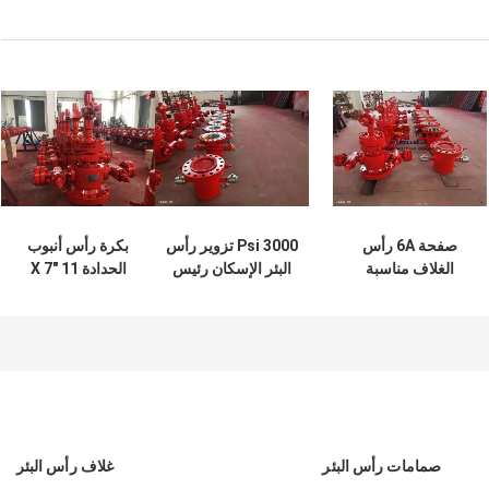
صفحة 6A رأس
3000 Psi تزوير رأس
بكرة رأس أنبوب
الغلاف مناسبة
البئر الإسكان رئيس
الحدادة 11 "X 7
لعمليات حفر آبار
11 "X 9 5/8" سو X 7
1/16" X 3 1/8 "X 3
الغاز
"AA PU PSL2 PR2
1/2" EUE Top
Botto 3000 PSI
صمامات رأس البئر
غلاف رأس البئر