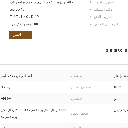
تفاصيل التغليف:
حالة بوليوود للشحن البري والجوي والمحيطي
وقت التسليم:
30-45 يوم
شروط الدفع:
T / T ، L / C ، D / P
القدرة على العرض:
100 مجموعة / شهر
اتصل
فط والغاز
إستعمال:
اتصال رأس غلاف البئر
DD-NL
مستوى الإنتاج:
رجاء 3
يو
اساسي:
API 6A
كرة رئيس
3000 رطل لكل بوصة مربعة × 5000 رطل لكل
ضغط العمل:
بوصة مربعة