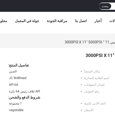
يبحث
لات
أخبار
اتصل بنا
مراقبة الجودة
جولة في المعمل
معلوم
تفاصيل المنتج:
مكان المنشأ:
الصين
اسم العلامة التجارية:
JC Wellhead
إصدار الشهادات:
API 6A
رقم الموديل:
API غلاف رئيس 6A بكرة
شروط الدفع والشحن:
الحد الأدنى لكمية:
1 مجموعة
الأسعار:
negotiable