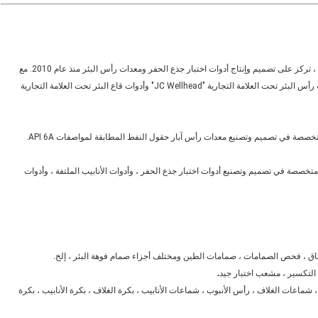
ZZ TOP Oil Tools Co.، Ltd ، التي يقع مقرها الرئيسي في مدينة Xi'an ، تركز على تصميم وإنتاج أدوات اختبار جذع الحفر ومعدات رأس البئر منذ عام 2010. مع
توسع الأعمال التجارية ، انضمت ZZ TOP Oil Tools لبناء مصانع لمعدات رأس البئر تحت العلامة التجارية "JC Wellhead" وأدوات قاع البئر تحت العلامة التجارية
"Techcore Oil Tools" في عام 2016 في مدينة Baoji ، وهي متخصصة في تصميم وتصنيع أدوات اختبار جذع الحفر ، وأدوات الأنابيب الملتفة ، وأدوات
ناق ، فحص الصمامات ، صمامات الطين ومختلف أجزاء صمام فوهة البئر ، إلخ.
لتكسير ، مشعب اختبار جيد
.
س البئر / X-Tree ، رأس الغلاف ، شماعات الغلاف ، رأس الأنبوب ، شماعات الأنابيب ، بكرة الغلاف ، بكرة الأنابيب ، بكرة