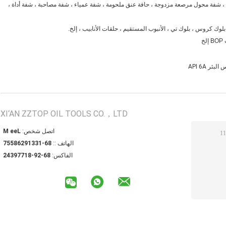
د ، شفة محول مرصعة مزدوجة ، حافة عنق ملحومة ، شفة عمياء ، شفة مصاحبة ، شفة أداة ،
 بلوك كروس ، بلوك تي ، الأنبوب المستقيم ، حلقات الأنابيب ، إلخ.
ئر API 6A
XI‘AN ZZTOP OIL TOOLS CO.，LTD
اتصل شخص:
Lee M
الهاتف ::
86-13319268557
الفاكس:
86-29-81779342