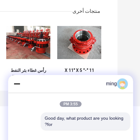
منتجات أخرى
11 "X 11" X 5 "-
رأس غطاء بئر النفط
3000 رطل لكل
والغاز مع معلق غطاء
بوصة مربعة غلاف
معدات رأس البئر
ming
رأس غلاف البئر
API 6A
عملية تزوير
3:55 PM
Good day, what product are you looking 
for?
ترك رسالة