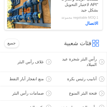
"API لاختبار التحويل
بشكل جيد
negotiable MOQ:1 مجموعة
الاتصال
فئات شعبية
جميع
رأس البئر شجرة عيد
غلاف رأس البئر
الميلاد
أنابيب رئيس بكرة
منع انفجار آبار النفط
فتحة البئر المنوع
صمامات رأس البئر