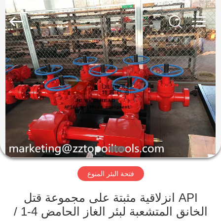
XI‘AN
ZZTOP
OIL
TOOLS
CO.，
LTD.
All
Rights
منزل،
Reserved.
بيت
منتجات
معلومات
عنا
فتحة البئر المنوع
جولة
في
API انزلاقية مثبتة على مجموعة قتل
الخانق المتشعبة لبئر الغاز الحامض 4-1 /
المعمل