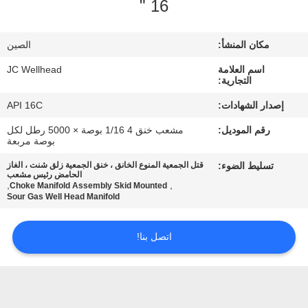
16 "
مراقبة
مكان المنشأ:
الصين
الجودة
اسم العلامة
JC Wellhead
التجارية:
اتصل
إصدار الشهادات:
API 16C
بنا
رقم الموديل:
مشعب خنق 4 1/16 بوصة × 5000 رطل لكل
بوصة مربعة
أخبار
تسليط الضوء:
قتل الجمعية المنوع الخانق ، خنق الجمعية زلق شنت ، الغاز
الحامض رئيس مشعب
,
,
Choke Manifold Assembly Skid Mounted
Sour Gas Well Head Manifold
حالات
اتصل بنا!
خريطة
الموقع