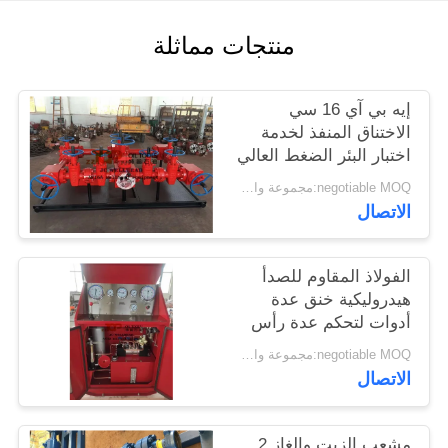
PRIVACY
منتجات مماثلة
POLICY
إيه بي آي 16 سي
الاختناق المنفذ لخدمة
اختبار البئر الضغط العالي
negotiable MOQ:مجموعة واحدة
الاتصال
الفولاذ المقاوم للصدأ
هيدروليكية خنق عدة
أدوات لتحكم عدة رأس
البئر
negotiable MOQ:مجموعة واحدة
الاتصال
مشعب الزيت والغاز 2