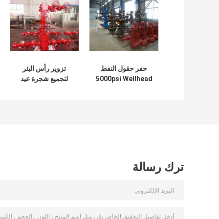
حفر حقول النفط
تزوير رأس البئر
5000psi Wellhead
لتجميع شجرة عيد
شجرة عيد الميلاد
الميلاد 3000 رطل
التحكم في التدفق
لكل بوصة مربعة
لإكمال حفر الآبار
ترك رسالة