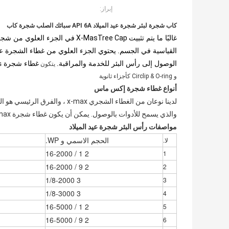
إبراز:
كاب شجرة لبئر شجرة عيد الميلاد API 6A سبائك الصلب شجرة كاب
غالبًا ما يتم تثبيت
X-MasTree Cap
القياسية في الجسم.
يحتوي الجزء العلوي من غطاء الشجرة ع
الوصول إلى رأس البئر للخدمة والمراقبة.
غطاء شجرة X-mas
يتكون
و Circlip & O-ring كأجزاء ثانوية
أنواع غطاء شجرة إكس ماس
لدينا نوعان من الغطاء الشجري x
والذي يسمح للأدوات بالوصول.
يمكن أن يكون غطاء شجرة X-max مزودًا بجوز المطرقة وأيضًا تشغيل قضيب الفولاذ.
مواصفات رأس البئر شجرة عيد الميلاد
الحجم الاسمي و WP.
لا.
2 1 / 16-2000
1
2 9 / 16-2000
2
3 1/8-2000
3
3 1/8-3000
4
2 1 / 16-5000
5
2 9 / 16-5000
6