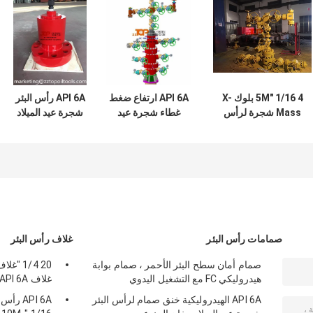
4 1/16 "5M بلوك X-
API 6A ارتفاع ضغط
API 6A رأس البئر
Mass شجرة لرأس
غطاء شجرة عيد
شجرة عيد الميلاد
البئر شجرة عيد
الميلاد رأس البئر
غطاء التحكم في
الميلاد API 6A
للنفط الغاز
ضغط آبار النفط 2
9/16 "X 5000 Psi
WP
صمامات رأس البئر
غلاف رأس البئر
صمام أمان سطح البئر الأحمر ، صمام بوابة
هيدروليكي FC مع التشغيل اليدوي
غلاف API 6A قياسي
API 6A الهيدروليكية خنق صمام لرأس البئر