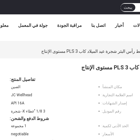
يبحث
لات
أخبار
اتصل بنا
مراقبة الجودة
جولة في المعمل
معلوم
لبئر شجرة عيد الميلاد كاب PLS 3 مستوى الإنتاج
لإنتاج
تفاصيل المنتج:
مكان المنشأ:
الصين
اسم العلامة التجارية:
JC Wellhead
إصدار الشهادات:
API 16A
رقم الموديل:
3 1/8 "غطاء X- شجرة
شروط الدفع والشحن:
الحد الأدنى لكمية:
1 مجموعة
الأسعار:
negotiable