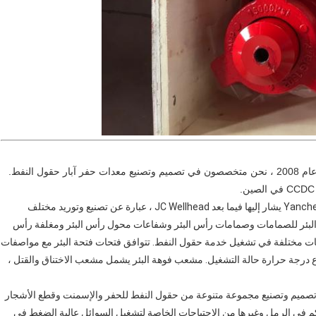
إن Yancheng Jingcheng Petroluem Machinery Manufacturing يشار إليها فيما بعد JC Wellhead ، عبارة عن تصنيع وتوريد مختلف
البئر للصمامات وصمامات رأس البئر وشفاعات محول رأس البئر ومغلفة رأس
لبات مختلفة في تشغيل خدمة حقول النفط.
تتوافق فتحات فتحة البئر مع مواصفات
مشعب فوهة البئر يشمل مشعب الاختناق والقتل ،
نا تصميم وتصنيع مجموعة متنوعة من حقول النفط للحفر والإسمنت وقطع الأشجار
حكم في الرمل وغيرها من الاحتياجات الخاصة لتشغيل السوائل عالية الضغط في