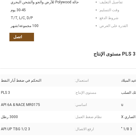
تفاصيل التغليف:
حالة Polywood للأرض والجو والشحن البحري
وقت التسليم:
30-45 يوم
شروط الدفع:
T/T, L/C, D/P
القدرة على العرض:
100 مجموعة/شهر
اتصل
د الميلاد
استعمال:
التحكم في ضغط آبار النفط
ئك الصلب
مستوى الإنتاج:
PLS 3
u
اساسي:
API 6A & NACE MR0175
لصاري X
نظام ضغط العمل:
3000 رطل
3 1/8 "
ارفع الاتصال:
3 1/2 API UP TBG