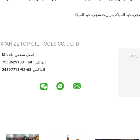
,
جرة عيد الميلاد
بئر زيت شجرة عيد الميلاد
XI‘AN ZZTOP OIL TOOLS CO.，LTD
اتصل شخص:
Lee M
الهاتف ::
86-13319268557
الفاكس:
86-29-81779342