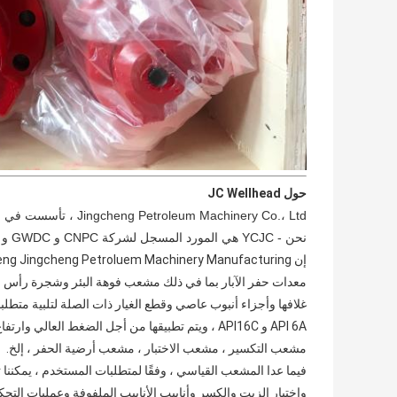
حول JC Wellhead
Jingcheng Petroleum Machinery Co.، Ltd ، تأسست في عام 2008 ، نحن متخصصون في تصميم وتصنيع معدات حفر آبار حقول النفط.
نحن - YCJC هي المورد المسجل لشركة CNPC و GWDC و CCDC في الصين.
معدات حفر الآبار بما في ذلك مشعب فوهة البئر وشجرة رأس 
غلافها وأجزاء أنبوب عاصي وقطع الغيار ذات الصلة لتلبية متط
API 6A و API16C ، ويتم تطبيقها من أجل الضغط العالي وارتفاع درجة حرارة حالة التشغيل.
مشعب التكسير ، مشعب الاختبار ، مشعب أرضية الحفر ، إلخ.
فيما عدا المشعب القياسي ، وفقًا لمتطلبات المستخدم ، يمكن
واختبار الزيت والكسر وأنابيب الأنابيب الملفوفة وعمليات الت