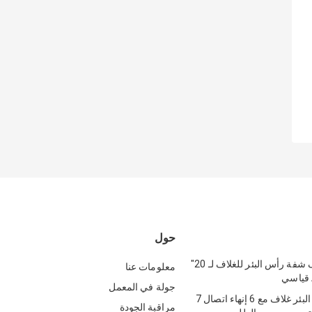
حول
20 1/4 "غلاف شفة رأس البئر للغلاف لـ 20"
معلومات عنا
جولة في المعمل
API 6A رأس البئر غلاف مع 6 إنهاء اتصال 7
مراقبة الجودة