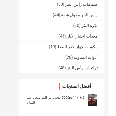
صمامات رأس البئر
(50)
رأس البئر محول شفة
(44)
بكرة البئر
(30)
معدات اختبار الآبار
(43)
مكونات جهاز حفر النفط
(19)
أدوات المناولة
(28)
تركيبات رأس البئر
(48)
أفضل المنتجات
2 1/16 "5000psi غلاف رأس البئر شجرة عيد
الميلاد