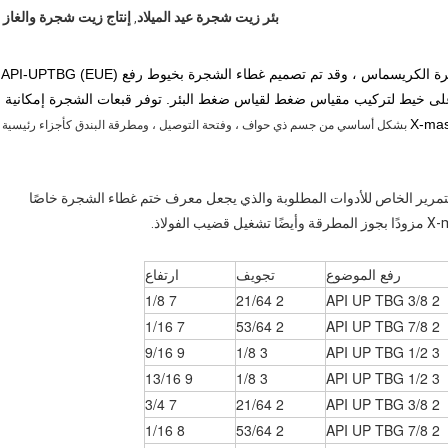
بئر زيت شجرة عيد الميلاد
إنتاج زيت شجرة والغاز
,
في الجزء العلوي من شجرة الكريسماس ، وقد تم تصميم غطاء الشجرة بخيوط رفع API-UPTBG (EUE)
لى خيط لتركيب مقياس ضغط لقياس ضغط البئر. توفر قبعات الشجرة إمكانية
بشكل أساسي من جسم ذي حواف ، وفتحة التوصيل ، ومطرقة البندق كأجزاء رئيسية
x-ma ، والفرق الرئيسي هو التمرير الخاص للأدوات المطلوبة والذي يجعل معرف ختم غطاء الشجرة خاصًا
رفع الموضوع
تجويف
ارتفاع
7 1/8
2 21/64
2 3/8 API UP TBG
7 1/16
2 53/64
2 7/8 API UP TBG
9 9/16
3 1/8
3 1/2 API UP TBG
9 13/16
3 1/8
3 1/2 API UP TBG
7 3/4
2 21/64
2 3/8 API UP TBG
8 1/16
2 53/64
2 7/8 API UP TBG