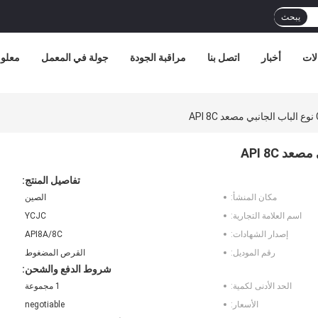
يبحث
لات
أخبار
اتصل بنا
مراقبة الجودة
جولة في المعمل
معلوم
تفاصيل المنتج:
مكان المنشأ:
الصين
اسم العلامة التجارية:
YCJC
إصدار الشهادات:
API8A/8C
رقم الموديل:
القرص المضغوط
شروط الدفع والشحن:
الحد الأدنى لكمية:
1 مجموعة
الأسعار:
negotiable