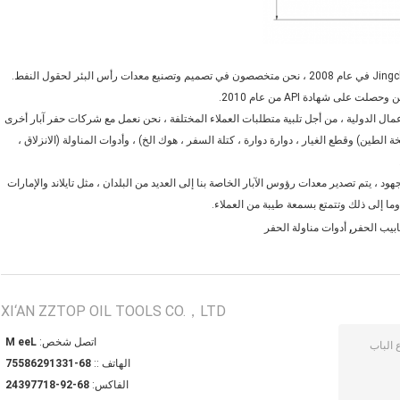
تأسست شركة Jingcheng Petroleum Machinery Manufacturing Co.، Ltd في عام 2008 ، نحن متخصصون في تصميم وتصنيع معدات رأس البئر لحقول النفط.
ربط رأس البئر JC مع أدوات ZZ TOP Oil لتوسيع الأعمال الدولية ، من أجل تلبية متطلبات العملاء المختلفة ، نحن نعمل مع شركات حفر آبار أخرى
طين) وقطع الغيار ، دوارة دوارة ، كتلة السفر ، هوك الخ) ، وأدوات المناولة (الانزلاق ،
 الجهود ، يتم تصدير معدات رؤوس الآبار الخاصة بنا إلى العديد من البلدان ، مثل تايلاند والإمارات
 وما إلى ذلك وتتمتع بسمعة طيبة من العملاء.
,
ابيب الحفر
أدوات مناولة الحفر
XI‘AN ZZTOP OIL TOOLS CO.，LTD
اتصل شخص:
Lee M
الهاتف ::
86-13319268557
الفاكس:
86-29-81779342