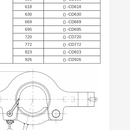
618
CD618- ()
630
CD630- ()
669
CD669- ()
695
CD695- ()
720
CD720- ()
772
CD772- ()
823
CD823- ()
926
CD926- ()