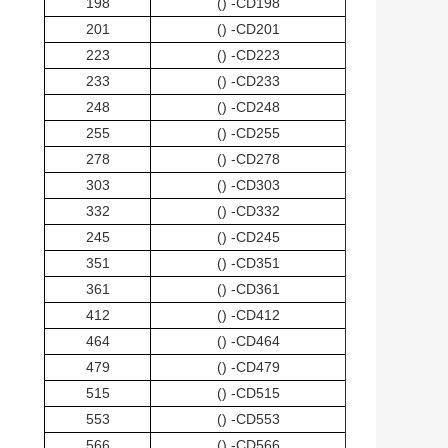
198
CD198- ()
201
CD201- ()
223
CD223- ()
233
CD233- ()
248
CD248- ()
255
CD255- ()
278
CD278- ()
303
CD303- ()
332
CD332- ()
245
CD245- ()
351
CD351- ()
361
CD361- ()
412
CD412- ()
464
CD464- ()
479
CD479- ()
515
CD515- ()
553
CD553- ()
566
CD566- ()