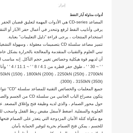
إبراز:
أدوات مناولة آبار النفط
المصاعد CD-series هي الأدوات المهمة لتعليق قضبان الحفر ، أنابيب التغليف ، الحفر
يرقى وأنابيب النفط لرفع وتنحدر في أعمال حفر الآبار أو التنق
استخدام المنتجات ، يرجى قراءة "دليل التعليمات" بعناية.
تتميز مصاعد سلسلة CD بتصميمات معقولة ، وس
تبني العلوم والتقنيات المتقدمة والمعالجة بالحرارة بشكل خاص
أن لديهم قوة هيكلية وخصائص تغيير حجم التآكل.
1350kN (150t) ، 1800kN (200t) ، 2250kN (250t) ، 2700kN
(300t) ، 3150kN (350t).
جميع المعلمات والخصائص التقنية للمصاعد سلسلة "CD" تتوافق مع متطلبات SY5035 و API Spec 8C.
يتكون مصراع الباب الجانبي من سلسلة CD من الجسم والصمام وأجزاء أخرى.
حول محور الصمام ، والذي لديه وظيفة فتح وإغلاق المصعد.
عن
العلوية والسفلية.
اضغط لأسفل مقبض ربط القفل واسحب للخا
مع مكواة كتلة الأمان المزدوجة التي يتعذر على الصمام فتحها 
للجسم ، يمكن فتح الصمام بحرية لتوفير الحماية بأمان.