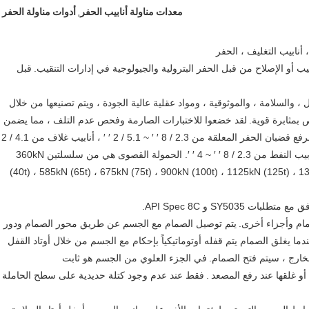
معدات مناولة أنابيب الحفر
أدوات مناولة الحفر
,
يب أو الإصلاح من قبل الحفر البترولية والجيولوجية في إدارات التنقيب.
قبل
هولة التشغيل ، والسلامة ، والموثوقية ، ومواد عقلية عالية الجودة ، ويتم تصنيعها من خلال
 بمثابرة قوية.
لقد خضعوا للاختبارات الصارمة وفحص عدم التلف ، مما يضمن
إنه مناسب لرفع قضبان الحفر المعلقة من 2.3 / 8 ′ ′ ~ 5.1 / 2 ′ ′ ، أنابيب غلاف من 4.1 / 2
′ ′ ~ 30 ′ ′ ، طوق حفر قطره من 4.1 / 8 ′ ′ ~ 11.1 / 4 ′ ′ وأنابيب النفط من 2.3 / 8 ′ ′ ~ 4 ′ ′. الحمولة القصوى هي من سلسلتين 360kN
(40t) ، 585kN (65t) ، 675kN (75t) ، 900kN (100t) ، 1125kN (125t) ، 
يتم توصيل الصمام مع الجسم عن طريق محور الصمام ودور
دما يغلق الصمام يتم قفله أوتوماتيكياً بإحكام مع الجسم من خلال أوتاد القفل
رج ، سيتم فتح الصمام.
في الجزء العلوي من الجسم هو ثابت
أو غلقها عند رفع المصعد
.
فقط عند عدم وجود كتلة حديدية على سطح الحاملة