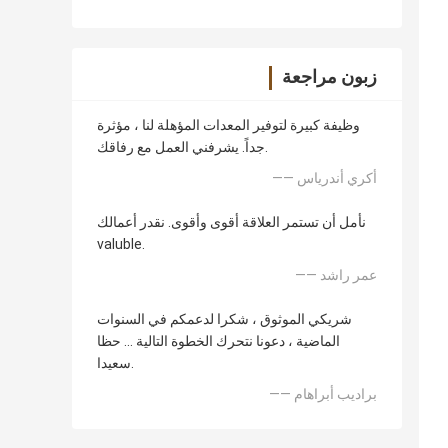
زبون مراجعة
وظيفة كبيرة لتوفير المعدات المؤهلة لنا ، مؤثرة
جداً. يشرفني العمل مع رفاقك.
—— أكري أندرياس
نأمل أن تستمر العلاقة أقوى وأقوى. نقدر أعمالك
valuble.
—— عمر راشد
شريكي الموثوق ، شكرا لدعمكم في السنوات
الماضية ، دعونا نتحرك الخطوة التالية ... حظا
سعيدا.
—— براديب أبراهام