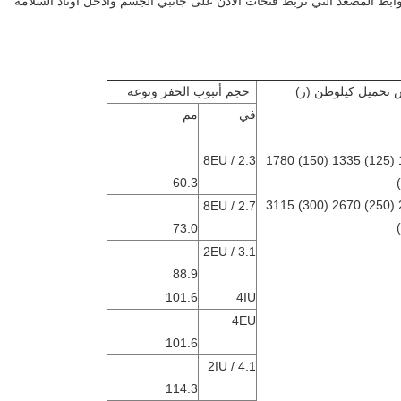
بط المصعد التي تربط فتحات الأذن على جانبي الجسم وأدخل أوتاد السلامة
تحميل كيلوطن (ر)
حجم أنبوب الحفر ونوعه
في
مم
2.3 / 8EU
1110 (125) 1335 (150) 1780
60.3
2225 (250) 2670 (300) 3115
2.7 / 8EU
73.0
3.1 / 2EU
88.9
101.6
4IU
4EU
101.6
4.1 / 2IU
114.3