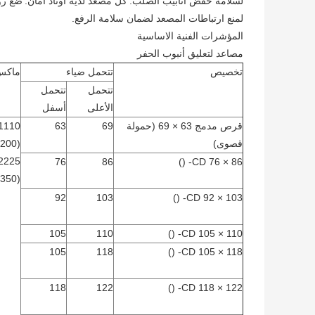
لسلامة خفض أنابيب الصلب.
كل مصعد لديه أوتاد أمان.
ضع روا
لمنع ارتباطات المصعد لضمان سلامة الرفع.
المؤشرات الفنية الاساسية
مصاعد لتعليق أنبوب الحفر
تخصيص
تتحمل ضياء
ماكس 
تتحمل
تتحمل
الأعلى
أسفل
قرص مدمج 63 × 69 (حمولة
69
63
قصوى)
(200)
76
86
CD 76 × 86- ()
(350)
92
103
CD 92 × 103- ()
105
110
CD 105 × 110- ()
105
118
CD 105 × 118- ()
118
122
CD 118 × 122- ()