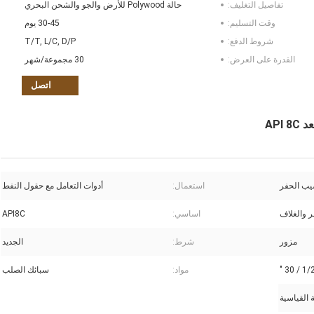
تفاصيل التغليف:
حالة Polywood للأرض والجو والشحن البحري
وقت التسليم:
30-45 يوم
شروط الدفع:
T/T, L/C, D/P
القدرة على العرض:
30 مجموعة/شهر
اتصل
يب الحفر
استعمال:
أدوات التعامل مع حقول النفط
ر والغلاف
اساسي:
API8C
مزور
شرط:
الجديد
مواد:
سبائك الصلب
 القياسية