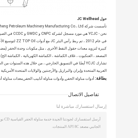
حول JC Wellhead
نحن - YCJC هي مورد مسجل لشركة CNPC و GWDC و CCDC في الصين وحصلت على شهادة API من عام 2010.
في عام 2012 ، تم 
كبيرة لتزويد معدات حقول النفط الأخرى ، مثل مكونات وحدة الحفر (مضخة ال
المصعد ، العنكبوت ، غلاف الكماشة ، الكماشة الكهربائية ، الكماشة الخ).
تشارك YCJC أيضًا في التسويق الخارجي ، من خلال هذه السنوات من
العربية المتحدة وإيران والبرازيل والأرجنتين والولايات المتحدة الأمريكية
,
بطاقة:
أدوات مناولة الحفر
وأدوات مناولة أنابيب الحفر,معدات مناولة أن
تفاصيل الاتصال
إرسال استفسارك مباشرة لنا