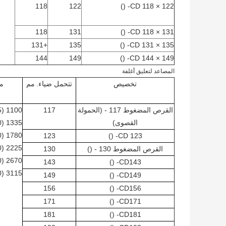
118
122
CD 118 × 122- ()
118
131
CD 118 × 131- ()
+131
135
CD 131 × 135- ()
144
149
CD 144 × 149- ()
المصاعد لتعليق أغلفة
تخصيص
تتحمل ضياء.
مم
ما
القرص المضغوط 117 - (الحمولة
117
1100 (125)
القصوى)
1335 (150)
1780 (200)
123
CD 123- ()
2225 (250)
القرص المضغوط 130 - ()
130
2670 (300)
143
CD143- ()
3115 (350)
149
CD149- ()
156
CD156- ()
171
CD171- ()
181
CD181- ()