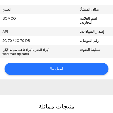
مكان المنشأ:
الصين
مراقبة
اسم العلامة
BOMCO
الجودة
التجارية:
إصدار الشهادات:
API
اتصل
رقم الموديل:
JC 70 / JC 70 DB
بنا
تسليط الضوء:
,
أجزاء الحفر ، أجزاء تلاعب صيانة الآبار
workover rig parts
أخبار
اتصل بنا!
حالات
خريطة
الموقع
منتجات مماثلة