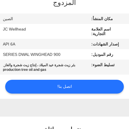
المزدوج
مراقبة
مكان المنشأ:
الصين
الجودة
اسم العلامة
JC Wellhead
التجارية:
اتصل
إصدار الشهادات:
API 6A
بنا
رقم الموديل:
900 SERIES DWAL WINGHEAD
تسليط الضوء:
,
بئر زيت شجرة عيد الميلاد ، إنتاج زيت شجرة والغاز
أخبار
production tree oil and gas
اتصل بنا!
حالات
خريطة
الموقع