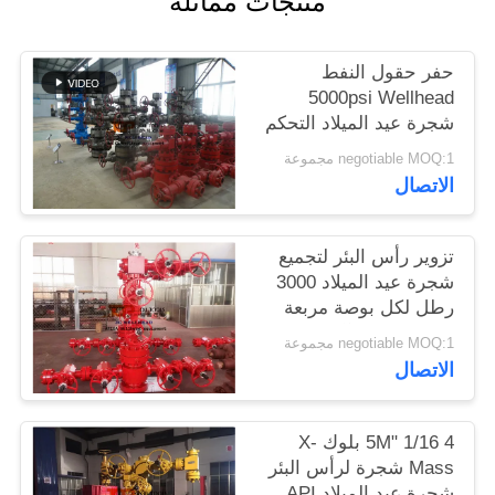
منتجات مماثلة
PRIVACY
POLICY
حفر حقول النفط
5000psi Wellhead
شجرة عيد الميلاد التحكم
في التدفق
negotiable MOQ:1 مجموعة
الاتصال
تزوير رأس البئر لتجميع
شجرة عيد الميلاد 3000
رطل لكل بوصة مربعة
لإكمال حفر الآبار
negotiable MOQ:1 مجموعة
الاتصال
4 1/16 "5M بلوك X-
Mass شجرة لرأس البئر
شجرة عيد الميلاد API