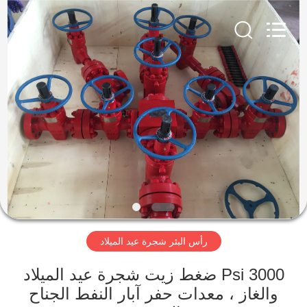
XI‘AN
ZZTOP
OIL
TOOLS
CO.，
LTD.
All
Rights
منزل،
Reserved.
بيت
منتجات
معلومات
عنا
رأس البئر شجرة عيد الميلاد
جولة
في
3000 Psi ضغط زيت شجرة عيد الميلاد
والغاز ، معدات حفر آبار النفط الجناح
المعمل