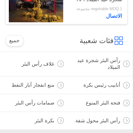
6A
negotiable MOQ:1 مجموعة
الاتصال
فئات شعبية
جميع
رأس البئر شجرة عيد
غلاف رأس البئر
الميلاد
أنابيب رئيس بكرة
منع انفجار آبار النفط
فتحة البئر المنوع
صمامات رأس البئر
رأس البئر محول شفة
بكرة البئر