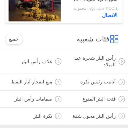
6A
negotiable MOQ:1 مجموعة
الاتصال
فئات شعبية
جميع
رأس البئر شجرة عيد
غلاف رأس البئر
الميلاد
أنابيب رئيس بكرة
منع انفجار آبار النفط
فتحة البئر المنوع
صمامات رأس البئر
رأس البئر محول شفة
بكرة البئر