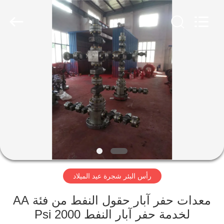
XI‘AN
ZZTOP
OIL
TOOLS
CO.，
LTD.
All
Rights
منزل،
Reserved.
بيت
منتجات
معلومات
عنا
رأس البئر شجرة عيد الميلاد
جولة
في
معدات حفر آبار حقول النفط من فئة AA
لخدمة حفر آبار النفط 2000 Psi
المعمل