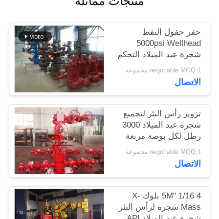
منتجات مماثلة
PRIVACY
POLICY
حفر حقول النفط
5000psi Wellhead
شجرة عيد الميلاد التحكم
في التدفق
negotiable MOQ:1 مجموعة
الاتصال
تزوير رأس البئر لتجميع
شجرة عيد الميلاد 3000
رطل لكل بوصة مربعة
لإكمال حفر الآبار
negotiable MOQ:1 مجموعة
الاتصال
4 1/16 "5M بلوك X-
Mass شجرة لرأس البئر
شجرة عيد الميلاد API