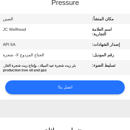
Pressure
مراقبة
مكان المنشأ:
الصين
الجودة
اسم العلامة
JC Wellhead
التجارية:
اتصل
إصدار الشهادات:
API 6A
بنا
رقم الموديل:
الجناح المزدوج X- شجرة
تسليط الضوء:
,
بئر زيت شجرة عيد الميلاد ، وإنتاج زيت شجرة الغاز
أخبار
production tree oil and gas
اتصل بنا!
حالات
خريطة
الموقع