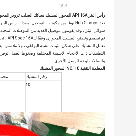
إبراز:
رأس البئر API 16A المحور المشبك سبائك الصلب تزوير المحور المشبك NO.
تعد Hub Clamps نوعًا من مكونات التوصيل لمعدات رأ
سوائل البئر ، وقد يقومون بتوصيل العديد من الموصلات المحددة API
تم تصميم وتصنيع المشبك المحوري وفقًا لـ API Spec 16A ، تختلف المشابك عن جميع معدات API الأخرى فيما يتعلق بالتصميم و hydrotest.
تعمل المشابك على شكل مثبتات تشبه البراغي ، ولا تتلامس مع 
التطبيقات ذات الأحجام الاسمية المختلفة وضغوط العمل.
توفر 
واتصالات لوحة الوصل الأخرى.
المعلمة التقنية NO.
10 المحور المشبك
رقم المشبك
تتحمل
10