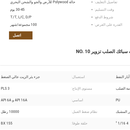
تفاصيل التغليف:
حالة Polywood للأرض والجو والشحن البحري
وقت التسليم:
30-45 يوم
شروط الدفع:
T/T, L/C, D/P
القدرة على العرض:
100 مجموعة/شهر
اتصل
بار النفط
استعمال:
جزء بئر الزيت عالي الضغط
مة الصلب
مستوى الإنتاج:
PLS 3
PU
اساسي:
API 16A و API 6A
ر المشبك
نظام ضغط العمل:
10000 رطل
4 1/16 "
حلقة طوقا:
BX 155