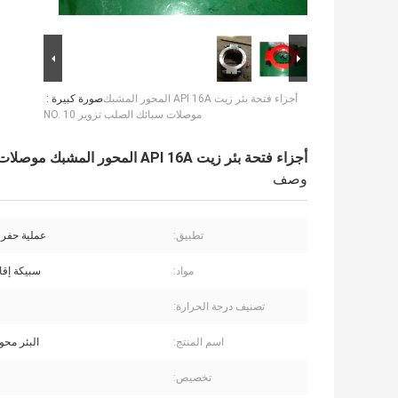
أجزاء فتحة بئر زيت API 16A المحور المشبك
صورة كبيرة :
موصلات سبائك الصلب تزوير NO. 10
أجزاء فتحة بئر زيت API 16A المحور المشبك موصلات سبائك الصلب تزوير NO. 10
وصف
تطبيق:
عملية حفر آ
مواد:
سبيكة إقا
تصنيف درجة الحرارة:
اسم المنتج:
البئر محو
تخصيص: