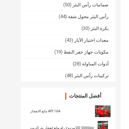
صمامات رأس البئر
(50)
رأس البئر محول شفة
(44)
بكرة البئر
(30)
معدات اختبار الآبار
(43)
مكونات جهاز حفر النفط
(19)
أدوات المناولة
(28)
تركيبات رأس البئر
(48)
أفضل المنتجات
API 16A مانع الانفجار
DD 5000psi مزدوج رام مانع انفجار بئر الزيت