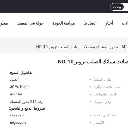
يبحث
لات
أخبار
اتصل بنا
مراقبة الجودة
جولة في المعمل
معلوم
تفاصيل المنتج:
مكان المنشأ:
الصين
اسم العلامة التجارية:
JC Wellhead
إصدار الشهادات:
API 16A
رقم الموديل:
رقم 10 المحور المشبك
شروط الدفع والشحن:
الحد الأدنى لكمية:
1 مجموعة
الأسعار:
negotiable