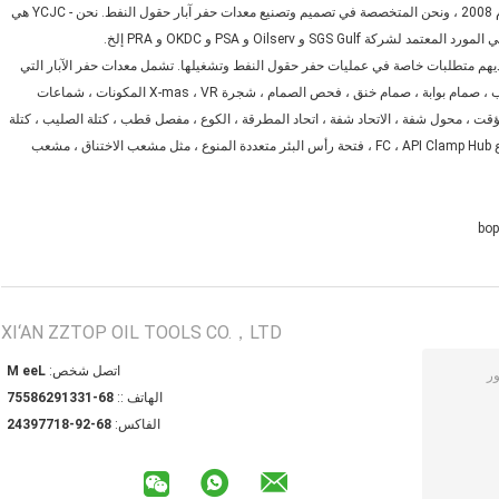
تأسست يانتشنغ Jingcheng ماكينات صناعة البترول ، المحدودة في عام 2008 ، ونحن المتخصصة في تصميم وتصنيع معدات حفر آبار حقول النفط. نحن - YCJC هي
لديهم متطلبات خاصة في عمليات حفر حقول النفط وتشغيلها. تشمل معدات حفر الآبار التي
نقوم بتصنيعها وتزويدها رأس غلاف ، رأس أنبوب ، بكرة غلاف ، بكرة أنبوب ، صمام بوابة ، صمام خنق ، فحص الصمام ، شجرة X-mas ، VR المكونات ، شماعات
لمؤقت ، محول شفة ، الاتحاد شفة ، اتحاد المطرقة ، الكوع ، مفصل قطب ، كتلة الصليب ، كتلة
تي ، رفيق شفة ، شفة الصك ، شفة weldneck ، بوابة FC ، مقعد FC ، جذع FC ، API Clamp Hub ، فتحة رأس البئر متعددة المنوع ، مثل مشعب الاختناق ، مشعب
bop
XI‘AN ZZTOP OIL TOOLS CO.，LTD
اتصل شخص:
Lee M
الهاتف ::
86-13319268557
الفاكس:
86-29-81779342