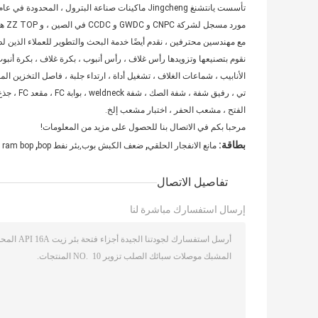
مورد مسجل لشركة CNPC و GWDC و CCDC في الصين ، و ZZ TOP هي المورد المعتمد لشركة SGS Gulf و Oilserv و PSA و OKDC و PRA إلخ.
مع مهندسين محترفين ، نقدم أيضًا خدمة البحث والتطوير للعملاء الذين 
الأنابيب ، شماعات الغلاف ، تشغيل أداة ، ارتداء جلبة ، فاصل التخزين ا
الفتح ، مشعب الحفر ، اختبار مشعب إلخ.
مرحبا بكم في الاتصال بنا للحصول على مزيد من المعلومات!
,
,
بطاقة:
مانع الانفجار الحلقي
ضعف الكبش بوب,بئر نفط bop
 ram bop
تفاصيل الاتصال
إرسال استفسارك مباشرة لنا