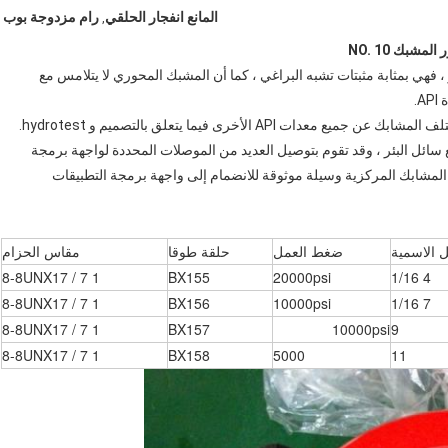
المانع انفجار الحلقي
رام مزدوجة بوب
,
10
س البئر ، فهي بمثابة مثبتات تشبه البراغي ، كما أن المشبك المحوري لا يتلامس مع
.
سائل البئر ، وقد تقوم بتوصيل العديد من الموصلات المحددة لواجهة برمجة
المشابك المركزية وسيلة موثوقة للانضمام إلى واجهة برمجة التطبيقات
 الاسمية
ضغط العمل
حلقة طوقا
مقاس الحزام
1 7 / 8-8UNX17
BX155
20000psi
4 1/16
1 7 / 8-8UNX17
BX156
10000psi
7 1/16
1 7 / 8-8UNX17
BX157
10000psi
9
1 7 / 8-8UNX17
BX158
5000
11