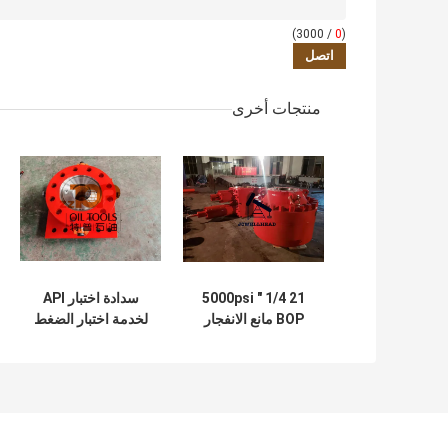
/ 3000)
0
(
منتجات أخرى
21 1/4 ″ 5000psi
سدادة اختبار API
BOP مانع الانفجار
لخدمة اختبار الضغط
الحلقي لبئر الزيت
BOP / فلنج اختبار
BOP