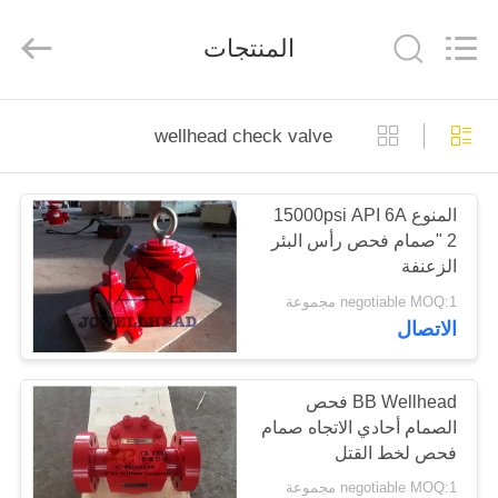
XI‘AN
ZZTOP
OIL
المنتجات
TOOLS
CO.，
LTD.
All
Rights
منزل،
Reserved.
wellhead check valve
بيت
المنوع 15000psi API 6A
منتجات
2 "صمام فحص رأس البئر
الزعنفة
معلومات
negotiable MOQ:1 مجموعة
الاتصال
عنا
جولة
BB Wellhead فحص
الصمام أحادي الاتجاه صمام
في
فحص لخط القتل
المعمل
negotiable MOQ:1 مجموعة