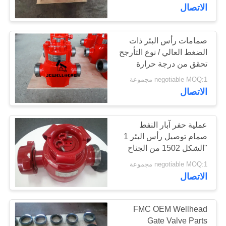
الاتصال
مراقبة
الجودة
صمامات رأس البئر ذات
الضغط العالي / نوع التأرجح
تحقق من درجة حرارة
اتصل
صمام U
negotiable MOQ:1 مجموعة
بنا
الاتصال
أخبار
عملية حفر آبار النفط
صمام توصيل رأس البئر 1
"الشكل 1502 من الجناح
حالات
إلى توصيل الخيوط
negotiable MOQ:1 مجموعة
الاتصال
خريطة
الموقع
FMC OEM Wellhead
Gate Valve Parts