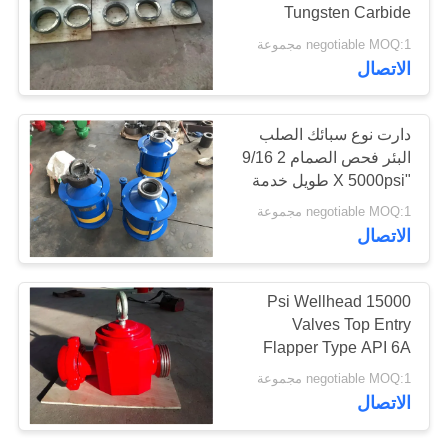
Tungsten Carbide
PRIVACY
SS410 10000 Psi
negotiable MOQ:1 مجموعة
POLICY
الاتصال
دارت نوع سبائك الصلب
البئر فحص الصمام 2 9/16
"X 5000psi طويل خدمة
الحياة
negotiable MOQ:1 مجموعة
الاتصال
15000 Psi Wellhead
Valves Top Entry
Flapper Type API 6A
Standard
negotiable MOQ:1 مجموعة
الاتصال