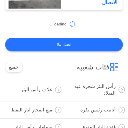
الاتصال
loading...
اتصل بنا!
فئات شعبية
جميع
رأس البئر شجرة عيد
غلاف رأس البئر
الميلاد
أنابيب رئيس بكرة
منع انفجار آبار النفط
فتحة البئر المنوع
صمامات رأس البئر