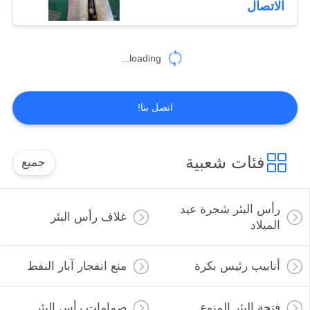
الاتصال
loading...
اتصل بنا!
فئات شعبية
جميع
رأس البئر شجرة عيد
غلاف رأس البئر
الميلاد
أنابيب رئيس بكرة
منع انفجار آبار النفط
فتحة البئر المنوع
صمامات رأس البئر