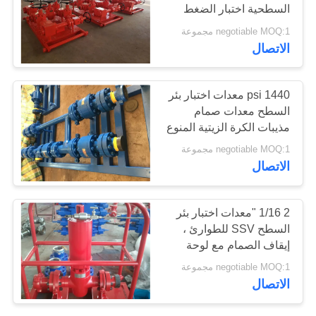
السطحية اختبار الضغط
PRIVACY
المنوع 10000Psi
negotiable MOQ:1 مجموعة
POLICY
الاتصال
1440 psi معدات اختبار بئر
السطح معدات صمام
مذيبات الكرة الزيتية المنوع
3 "-FIG602
negotiable MOQ:1 مجموعة
الاتصال
2 1/16 "معدات اختبار بئر
السطح SSV للطوارئ ،
إيقاف الصمام مع لوحة
التحكم ESD
negotiable MOQ:1 مجموعة
الاتصال