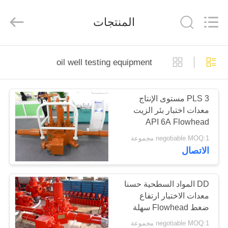
XI‘AN
ZZTOP
OIL
المنتجات
TOOLS
CO.，
LTD.
All
Rights
منزل،
Reserved.
oil well testing equipment
بيت
PLS 3 مستوى الإنتاج
منتجات
معدات اختبار بئر الزيت
API 6A Flowhead
معلومات
Surface Test Tree
negotiable MOQ:1 مجموعة
الاتصال
عنا
جولة
DD المواد السطحية حسنا
معدات الاختبار ارتفاع
في
ضغط Flowhead سهلة
المعمل
التركيب
negotiable MOQ:1 مجموعة