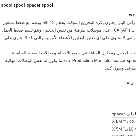
spool spool
spacer spool
,
Wel
إن بكرة التخزين بحجم 13 5/8 بوصة هي نوع من بكرة محول رأس البئر. يحتوي بكرة التخزين المؤقت بحجم 13 5/8 بوصة مع ضغط تشغيل
يبلغ 5000 رطل لكل بوصة مربعة وفقًا لواجهة برمجة التطبيقات (API) 6A ، على موصلات طرفية من نفس الحجم ، ويتم تقييم ضغط العمل
لتي لا تحتوي على أي تعليق لتعليق الأعضاء الأنبوبية والتي قد لا تحتوي على
صنيع بكرة التخزين المؤقت للمحول ومحلول المباعد في جميع الأحجام ومعدلات الضغط المناسبة
spacer spool عادة ما يكون له نفس الوصلات النهائية
spacer