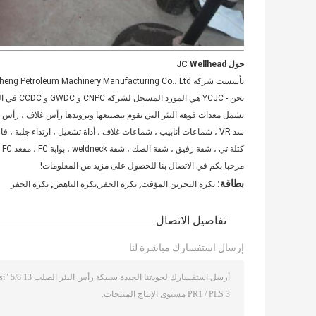
حول JC Wellhead
نحن - YCJC هي المورد المسجل لشركة CNPC و GWDC و CCDC في الصين.
سد VR ، شماعات أنابيب ، شماعات غلاف ، أداة تشغيل ، ارتداء جلبة ،
كتلة تي ، شفة رفيق ، شفة الصك ، شفة weldneck ، بوابة FC ، مقعد FC ، الجذعية FC ، API Clamp ، API Clamp Hub
مرحبا بكم في الاتصال بنا للحصول على مزيد من المعلومات!
,
,
بطاقة:
بكرة التخزين المؤقت
بكرة الحفر,بكرة الناهض
بكرة الحفر
تفاصيل الاتصال
إرسال استفسارك مباشرة لنا