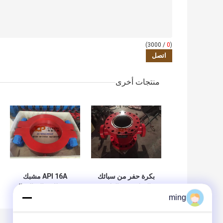
/ 3000)
0
(
منتجات أخرى
بكرة حفر من سبائك
API 16A مشبك
الصلب من الطين
محور للاتصال بالدوال
المتقاطع API 16A 13
الرئيسي للبركة عالي
ming
5/8 "x 5000psi
الضغط