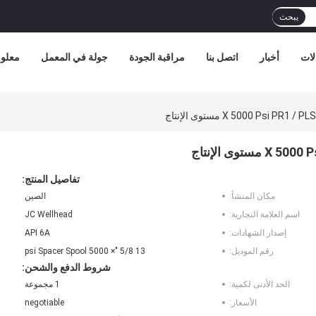
يبحث
لات
أخبار
اتصل بنا
مراقبة الجودة
جولة في المعمل
معلوم
تفاصيل المنتج:
مكان المنشأ:
الصين
اسم العلامة التجارية:
JC Wellhead
إصدار الشهادات:
API 6A
رقم الموديل:
13 5/8 "× 5000 psi Spacer Spool
شروط الدفع والشحن:
الحد الأدنى لكمية:
1 مجموعة
الأسعار:
negotiable