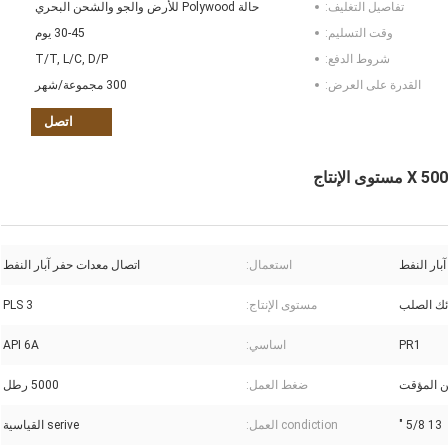
تفاصيل التغليف:
حالة Polywood للأرض والجو والشحن البحري
وقت التسليم:
30-45 يوم
شروط الدفع:
T/T, L/C, D/P
القدرة على العرض:
300 مجموعة/شهر
اتصل
بار النفط
استعمال:
اتصال معدات حفر آبار النفط
ئك الصلب
مستوى الإنتاج:
PLS 3
PR1
اساسي:
API 6A
ين المؤقت
ضغط العمل:
5000 رطل
13 5/8 "
condiction العمل:
serive القياسية