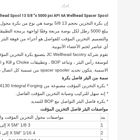
إبراز:
lhead Spool 13 5/8 "x 5000 psi API 6A Wellhead Spacer Spool
والتصميم.
التخزين المؤقت للفواصل هو أجزاء من فوهة البئر وا
أي عناصر لختم الأعضاء الأنبوبية.
تقوم شركة JC Wellhead facotry بت
لتوسعة رأس البئر ، وتباعد BOP ، وتطبيقات Choke و Kill و Production Manifold.
الاسمية.
يتكون تحديد spacer spooler من تسمية كل اتصال طرفي وطول كلي.
سمة من البئر فاصل بكرة
* بكرة التخزين المؤقت مصنوعة من AISI 4130 Integral Forging
* إنه سهل للتركيب وصيانة التخزين المؤقت الفاصل.
* بكرة فاصل البئر التواصل مع BOP للتمديد
مواصفات البئر فاصل التخزين المؤقت
بند
مواصفات محول التخزين المؤقت والملف 
1
3 1/8 "X 5M إلى 3 1/8" X 5M
2
4 1/16 "X 5M إلى 4 1/16" X 5M