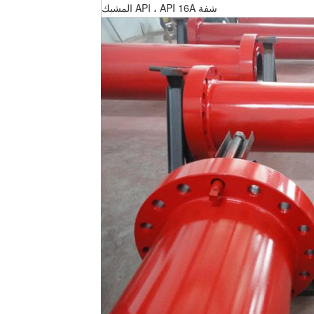
شفة API ، API 16A المشبك