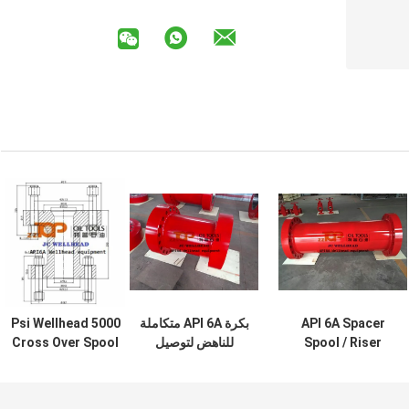
API 6A Spacer
بكرة API 6A متكاملة
5000 Psi Wellhead
Spool / Riser
للناهض لتوصيل
Cross Over Spool
Spool لتوصيل
معدات رأس البئر
4 1/16 "-5K R39 X
معدات رأس البئر
3 1/8" -5K R35
Flange