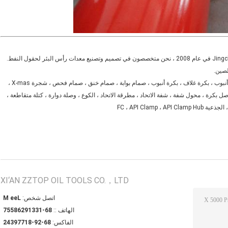
تأسست شركة Jingcheng Petroleum Machinery Manufacturing Co.، Ltd في عام 2008 ، نحن متخصصون في تصميم وتصنيع معدات رأس البئر لحقول النفط.
تشمل معدات فوهة البئر التي نقوم بتصنيعها وتزويدها رأس غلاف ، رأس أنبوب ، بكرة غلاف ، بكرة أنبوب ، صمام بوابة ، صمام خنق ، صمام فحص ، شجرة X-mas ،
 فاصل بكرة ، محول شفة ، شفة الاتحاد ، مطرقة الاتحاد ، الكوع ، وصلة دوارة ، كتلة متقاطعة ،
XI‘AN ZZTOP OIL TOOLS CO.，LTD
اتصل شخص:
Lee M
الهاتف ::
86-13319268557
الفاكس:
86-29-81779342